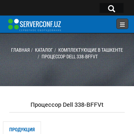
×
Telegram:
@serverconf_uz
Тел: (90) 932-18-00
ГЛАВНАЯ
КАТАЛОГ
КОМПЛЕКТУЮЩИЕ В ТАШКЕНТЕ
ПРОЦЕССОР DELL 338-BFFVT
ГЛАВНАЯ
КОНФИГУРАТОР
КАТАЛОГ
РЕШЕНИЯ
Процессор Dell 338-BFFVt
УСЛУГИ
КОНТАКТЫ
ПРОДУКЦИЯ