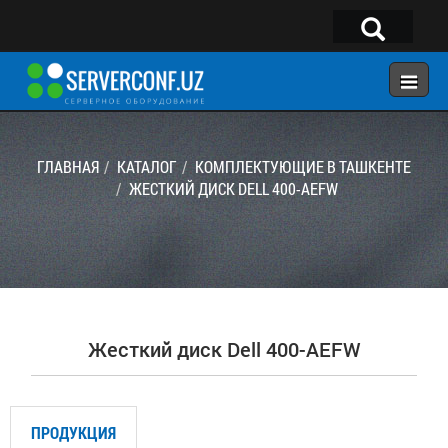
×
Telegram:
@serverconf_uz
Тел: (90) 932-18-00
ГЛАВНАЯ
КАТАЛОГ
КОМПЛЕКТУЮЩИЕ В ТАШКЕНТЕ
ЖЕСТКИЙ ДИСК DELL 400-AEFW
ГЛАВНАЯ
КОНФИГУРАТОР
КАТАЛОГ
РЕШЕНИЯ
Жесткий диск Dell 400-AEFW
УСЛУГИ
КОНТАКТЫ
ПРОДУКЦИЯ