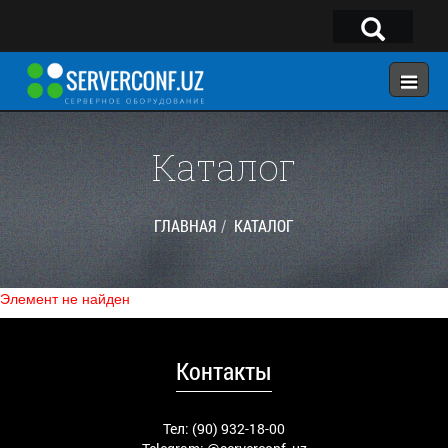
×
Telegram:
@serverconf_uz
Тел: (90) 932-18-00
Каталог
ГЛАВНАЯ
ГЛАВНАЯ
КАТАЛОГ
КОНФИГУРАТОР
КАТАЛОГ
Элемент не найден
РЕШЕНИЯ
УСЛУГИ
Контакты
КОНТАКТЫ
Тел: (90) 932-18-00