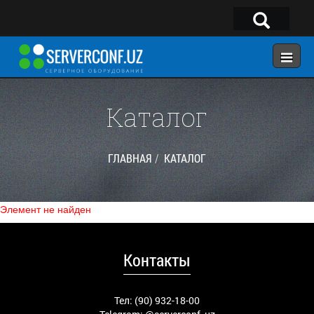
×
Telegram:
@serverconf_uz
Тел: (90) 932-18-00
Каталог
ГЛАВНАЯ
ГЛАВНАЯ
КАТАЛОГ
КОНФИГУРАТОР
КАТАЛОГ
Элемент не найден
РЕШЕНИЯ
УСЛУГИ
Контакты
КОНТАКТЫ
Тел: (90) 932-18-00