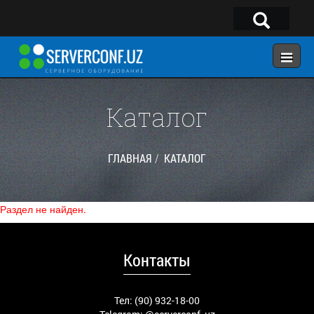
×
Telegram:
@serverconf_uz
Тел: (90) 932-18-00
Каталог
ГЛАВНАЯ
ГЛАВНАЯ
КАТАЛОГ
КОНФИГУРАТОР
КАТАЛОГ
Раздел не найден.
РЕШЕНИЯ
УСЛУГИ
Контакты
КОНТАКТЫ
Тел: (90) 932-18-00